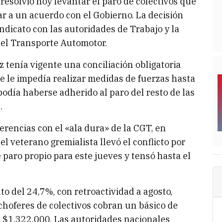
esolvió hoy levantar el paro de colectivos que
ar a un acuerdo con el Gobierno. La decisión
ndicato con las autoridades de Trabajo y la
del Transporte Automotor.
 tenía vigente una conciliación obligatoria
ue le impedía realizar medidas de fuerzas hasta
podía haberse adherido al paro del resto de las
.
ferencias con el «ala dura» de la CGT, en
el veterano gremialista llevó el conflicto por
paro propio para este jueves y tensó hasta el
 del 24,7%, con retroactividad a agosto,
s choferes de colectivos cobran un básico de
 $1.322.000. Las autoridades nacionales