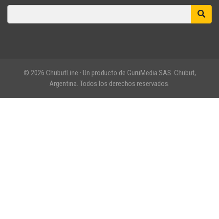
© 2026 ChubutLine · Un producto de GuruMedia SAS. Chubut,
Argentina. Todos los derechos reservados.