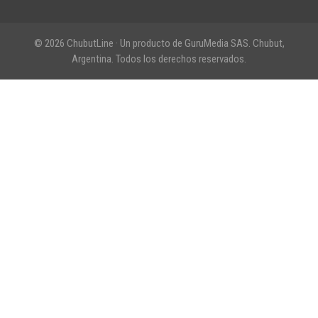
© 2026 ChubutLine · Un producto de GuruMedia SAS. Chubut,
Argentina. Todos los derechos reservados.