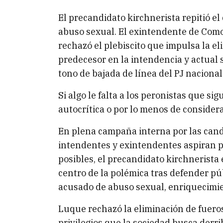
El precandidato kirchnerista repitió el
abuso sexual. El exintendente de Comod
rechazó el plebiscito que impulsa la e
predecesor en la intendencia y actual 
tono de bajada de línea del PJ nacional y
Si algo le falta a los peronistas que s
autocrítica o por lo menos de considera
En plena campaña interna por las candi
intendentes y exintendentes aspiran pa
posibles, el precandidato kirchnerist
centro de la polémica tras defender pú
acusado de abuso sexual, enriquecimien
Luque rechazó la eliminación de fueros 
privilegios que la sociedad busca derri