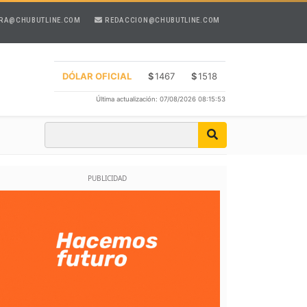
RA@CHUBUTLINE.COM
REDACCION@CHUBUTLINE.COM
DÓLAR OFICIAL
$
1467
$
1518
Última actualización: 07/08/2026 08:15:53