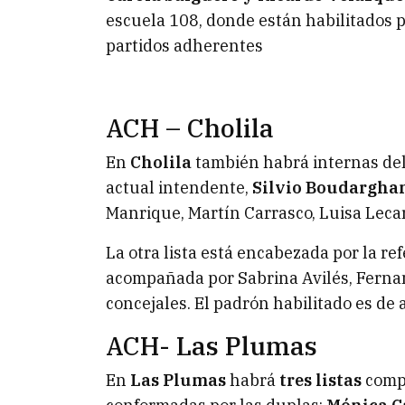
escuela 108, donde están habilitados pa
partidos adherentes
ACH – Cholila
En
Cholila
también habrá internas del
actual intendente,
Silvio Boudargh
Manrique, Martín Carrasco, Luisa Leca
La otra lista está encabezada por la ref
acompañada por Sabrina Avilés, Ferna
concejales. El padrón habilitado es d
ACH- Las Plumas
En
Las Plumas
habrá
tres listas
compi