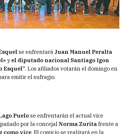
Esquel
se enfrentará
Juan Manuel Peralta
el»
y
el diputado nacional Santiago Igon
o Esquel”
. Los afiliados votarán el domingo en
ra emitir el sufragio.
Lago Puelo
se enfrentarán el actual vice
añado por la concejal
Norma Zurita
frente a
z como vice
. El comicio se realizará en la