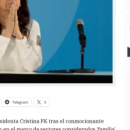
Telegram
X
esidenta Cristina FK tras el conmocionante
 en el marco de sectores considerados ‘familia’