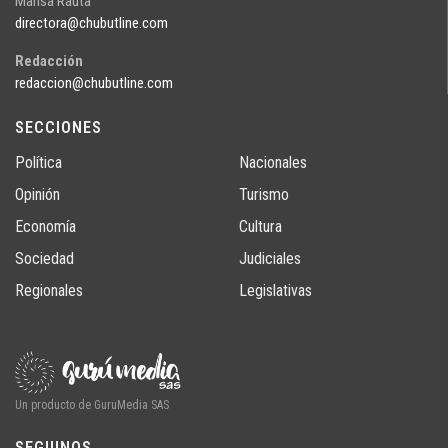
Marisa Rauta
directora@chubutline.com
Redacción
redaccion@chubutline.com
SECCIONES
Política
Nacionales
Opinión
Turismo
Economía
Cultura
Sociedad
Judiciales
Regionales
Legislativas
Un producto de GuruMedia SAS
SEGUINOS