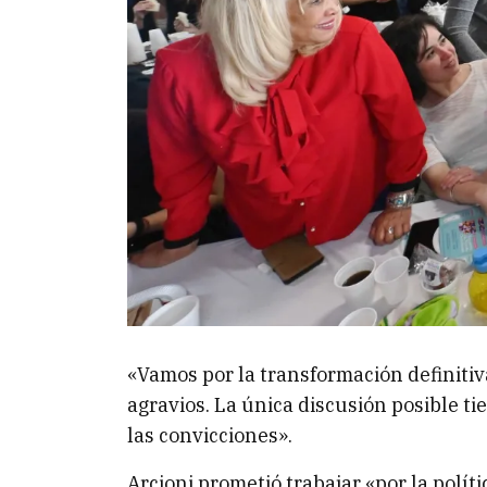
«Vamos por la transformación definitiva
agravios. La única discusión posible t
las convicciones».
Arcioni prometió trabajar «por la polí