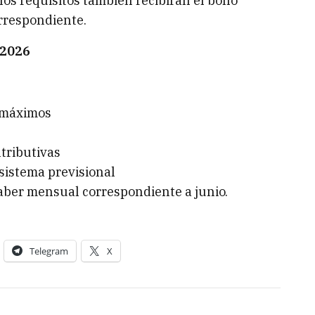
os requisitos también recibirán el bono
orrespondiente.
 2026
 máximos
tributivas
sistema previsional
haber mensual correspondiente a junio.
Telegram
X