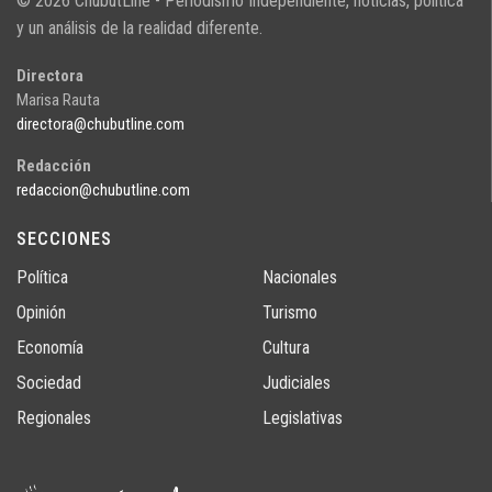
© 2026 ChubutLine - Periodismo Independiente, noticias, politica
y un análisis de la realidad diferente.
Directora
Marisa Rauta
directora@chubutline.com
Redacción
redaccion@chubutline.com
SECCIONES
Política
Nacionales
Opinión
Turismo
Economía
Cultura
Sociedad
Judiciales
Regionales
Legislativas