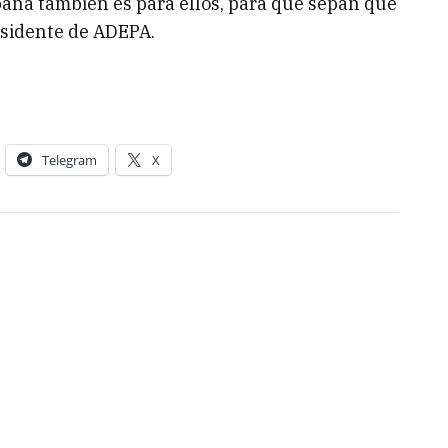
paña también es para ellos, para que sepan que
esidente de ADEPA.
Telegram
X