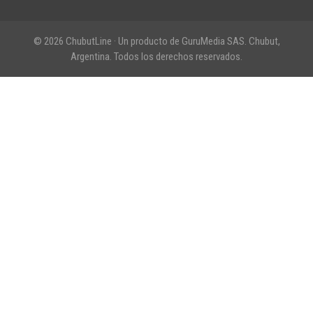
© 2026 ChubutLine · Un producto de GuruMedia SAS. Chubut,
Argentina. Todos los derechos reservados.