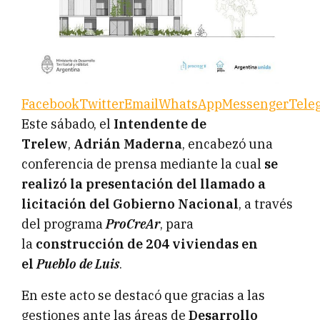
Facebook
Twitter
Email
WhatsApp
Messenger
Tele
Este sábado, el
Intendente de
Trelew
,
Adrián Maderna
, encabezó una
conferencia de prensa mediante la cual
se
realizó la presentación del llamado a
licitación del Gobierno Nacional
, a través
del programa
ProCreAr
, para
la
construcción de 204 viviendas en
el
Pueblo de Luis
.
En este acto se destacó que gracias a las
gestiones ante las áreas de
Desarrollo