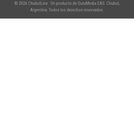
© 2026 ChubutLine · Un producto de GuruMedia SAS. Chubut,
Argentina. Todos los derechos reservados.