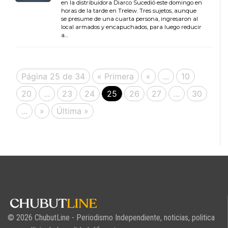
en la distribuidora Diarco Sucedió este domingo en
horas de la tarde en Trelew. Tres sujetos, aunque
se presume de una cuarta persona, ingresaron al
local armados y encapuchados, para luego reducir
a...
Página 25 de 34
« Primera
«
...
10
20
...
23
24
25
26
27
...
30
...
»
Última »
© 2026 ChubutLine - Periodismo Independiente, noticias, politica