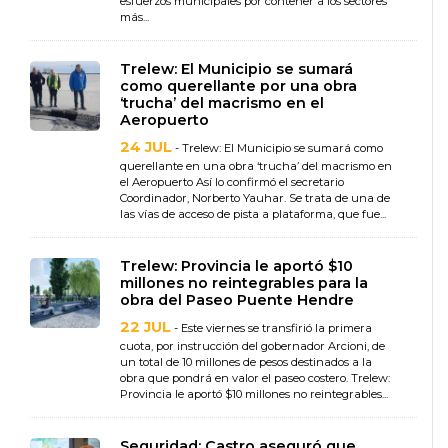
esfuerzos municipales por contener a los sectores
más...
Trelew: El Municipio se sumará
como querellante por una obra
‘trucha’ del macrismo en el
Aeropuerto
24 JUL
- Trelew: El Municipio se sumará como
querellante en una obra ‘trucha’ del macrismo en
el Aeropuerto Así lo confirmó el secretario
Coordinador, Norberto Yauhar. Se trata de una de
las vías de acceso de pista a plataforma, que fue...
Trelew: Provincia le aportó $10
millones no reintegrables para la
obra del Paseo Puente Hendre
22 JUL
- Este viernes se transfirió la primera
cuota, por instrucción del gobernador Arcioni, de
un total de 10 millones de pesos destinados a la
obra que pondrá en valor el paseo costero. Trelew:
Provincia le aportó $10 millones no reintegrables...
Seguridad: Castro aseguró que