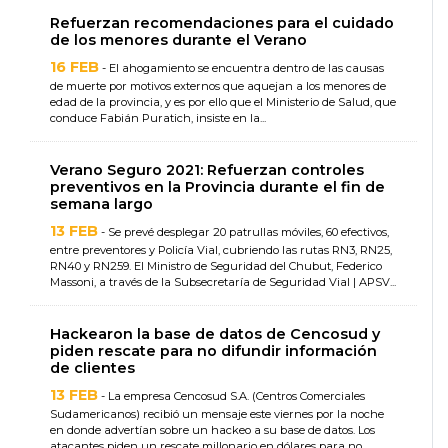
Refuerzan recomendaciones para el cuidado
de los menores durante el Verano
16 FEB
- El ahogamiento se encuentra dentro de las causas
de muerte por motivos externos que aquejan a los menores de
edad de la provincia, y es por ello que el Ministerio de Salud, que
conduce Fabián Puratich, insiste en la...
Verano Seguro 2021: Refuerzan controles
preventivos en la Provincia durante el fin de
semana largo
13 FEB
- Se prevé desplegar 20 patrullas móviles, 60 efectivos,
entre preventores y Policía Vial, cubriendo las rutas RN3, RN25,
RN40 y RN259. El Ministro de Seguridad del Chubut, Federico
Massoni, a través de la Subsecretaría de Seguridad Vial | APSV...
Hackearon la base de datos de Cencosud y
piden rescate para no difundir información
de clientes
13 FEB
- La empresa Cencosud S.A. (Centros Comerciales
Sudamericanos) recibió un mensaje este viernes por la noche
en donde advertían sobre un hackeo a su base de datos. Los
atacantes piden un rescate millonario en dólares para no