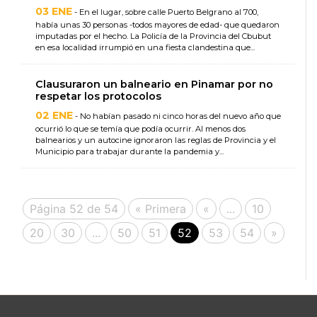
03 ENE
- En el lugar, sobre calle Puerto Belgrano al 700,
había unas 30 personas -todos mayores de edad- que quedaron
imputadas por el hecho. La Policía de la Provincia del Cbubut
en esa localidad irrumpió en una fiesta clandestina que...
Clausuraron un balneario en Pinamar por no
respetar los protocolos
02 ENE
- No habían pasado ni cinco horas del nuevo año que
ocurrió lo que se temía que podía ocurrir. Al menos dos
balnearios y un autocine ignoraron las reglas de Provincia y el
Municipio para trabajar durante la pandemia y...
Página 52 de 54
« Primera
«
...
10
20
30
...
50
51
52
53
54
»