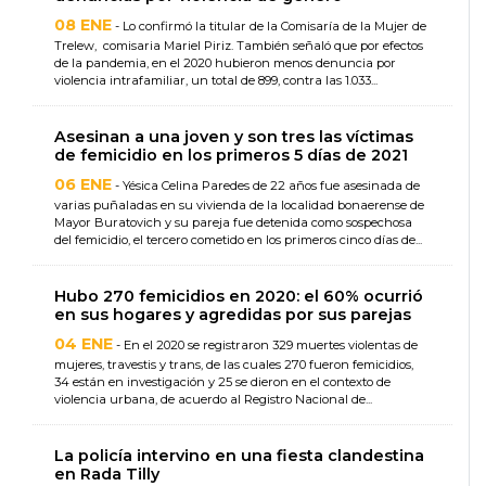
08 ENE
- Lo confirmó la titular de la Comisaría de la Mujer de
Trelew, comisaria Mariel Piriz. También señaló que por efectos
de la pandemia, en el 2020 hubieron menos denuncia por
violencia intrafamiliar, un total de 899, contra las 1.033...
Asesinan a una joven y son tres las víctimas
de femicidio en los primeros 5 días de 2021
06 ENE
- Yésica Celina Paredes de 22 años fue asesinada de
varias puñaladas en su vivienda de la localidad bonaerense de
Mayor Buratovich y su pareja fue detenida como sospechosa
del femicidio, el tercero cometido en los primeros cinco días de...
Hubo 270 femicidios en 2020: el 60% ocurrió
en sus hogares y agredidas por sus parejas
04 ENE
- En el 2020 se registraron 329 muertes violentas de
mujeres, travestis y trans, de las cuales 270 fueron femicidios,
34 están en investigación y 25 se dieron en el contexto de
violencia urbana, de acuerdo al Registro Nacional de...
La policía intervino en una fiesta clandestina
en Rada Tilly