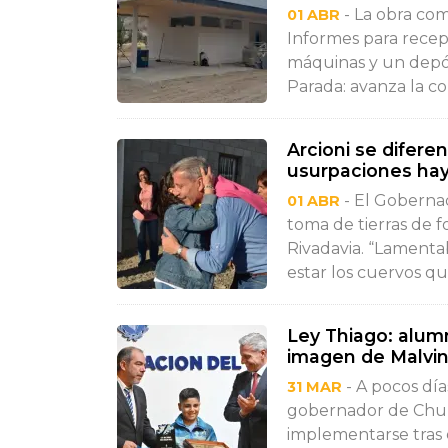
- La obra com
01 ABR
Informes para recepc
máquinas y un depós
Parada: avanza la co
Arcioni se difere
usurpaciones hay
- El Gobernad
01 ABR
toma de tierras de 
Rivadavia. “Lamenta
estar los cuervos qu
Ley Thiago: alum
imagen de Malvin
- A pocos día
31 MAR
gobernador de Chubu
implementarse tras e