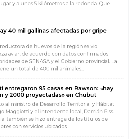
l lugar y a unos 5 kilómetros a la redonda. Que
hay 40 mil gallinas afectadas por gripe
roductora de huevos de la región se vio
nza aviar, de acuerdo con datos confirmados
oridades de SENASA y el Gobierno provincial. La
ene un total de 400 mil animales...
tti entregaron 95 casas en Rawson: «hay
ón y 2000 proyectadas» en Chubut
to al ministro de Desarrollo Territorial y Hábitat
go Maggiotti y el intendente local, Damián Biss.
a, también se hizo entrega de los títulos de
otes con servicios ubicados...