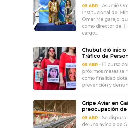
- Asumió Oma
05 ABR
Institucional del Mi
Omar Melgarejo, qu
como director del H
cargo...
Chubut dió inicio
Tráfico de Perso
- El curso co
05 ABR
próximos meses se re
como finalidad dotar
prevención y denunci
Gripe Aviar en Ga
preocupación de 
- Se dispuso 
05 ABR
de una avícola de G