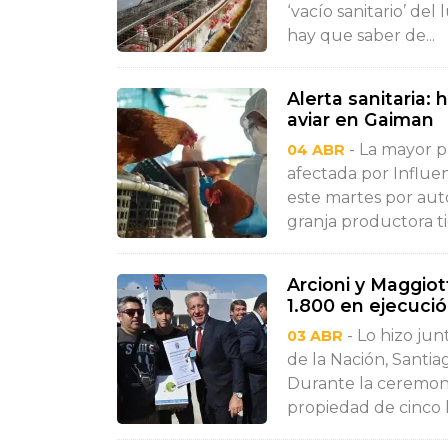
‘vacío sanitario’ de
hay que saber de...
Alerta sanitaria: 
aviar en Gaiman
- La mayor p
04 ABR
afectada por Influe
este martes por aut
granja productora ti
Arcioni y Maggio
1.800 en ejecuci
- Lo hizo jun
03 ABR
de la Nación, Santia
Durante la ceremoni
propiedad de cinco l