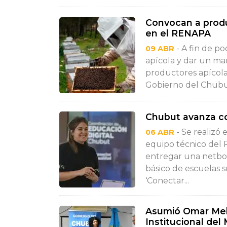
Convocan a produ
en el RENAPA
- A fin de po
09 ABR
apícola y dar un ma
productores apícola
Gobierno del Chubut, 
Chubut avanza co
- Se realizó 
06 ABR
equipo técnico del P
entregar una netboo
básico de escuelas 
‘Conectar...
Asumió Omar Mel
Institucional del