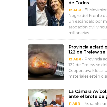
de Todos
- El Movimien
12 ABR
Negro del Frente de
un escándalo por mil
asociación civil vin
millonarias...
Provincia aclaró q
122 de Trelew se 
- Provincia ac
12 ABR
122 de Trelew se deb
Cooperativa Eléctric
materiales estén disp
La Cámara Avícol
ante el brote de g
- Pidra: «Es u
11 ABR