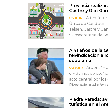
Provincia realiza
Gastre y Gan Gan
- Además, en 
03 ABR
Única de Conducir. P
Telsen, Gastre y Ga
Subsecretaría de Se
A 41 años de la 
reivindicación a 
soberanía
- Arcioni: “
02 ABR
olvidarnos de eso” e
acto central por lo
Rivadavia. A 41 años d
Piedra Parada: av
turística en el Á