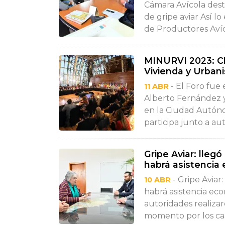
Cámara Avícola dest
de gripe aviar Así l
de Productores Avíco
MINURVI 2023: Ch
Vivienda y Urbani
- El Foro fue
11 ABR
Alberto Fernández y
en la Ciudad Autón
participa junto a au
Gripe Aviar: lleg
habrá asistencia
- Gripe Aviar:
10 ABR
habrá asistencia ec
autoridades realizar
momento por los caso