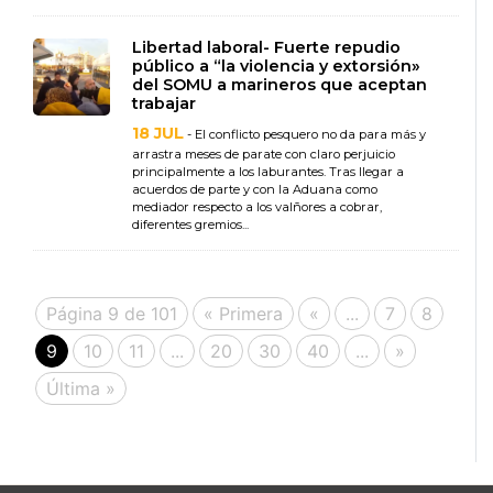
Libertad laboral- Fuerte repudio
público a “la violencia y extorsión»
del SOMU a marineros que aceptan
trabajar
18 JUL
- El conflicto pesquero no da para más y
arrastra meses de parate con claro perjuicio
principalmente a los laburantes. Tras llegar a
acuerdos de parte y con la Aduana como
mediador respecto a los valñores a cobrar,
diferentes gremios...
Página 9 de 101
« Primera
«
...
7
8
9
10
11
...
20
30
40
...
»
Última »