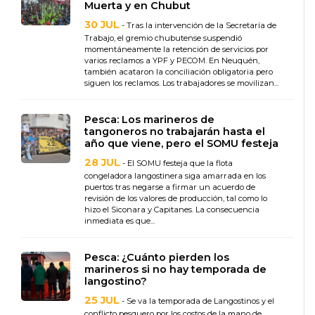
Muerta y en Chubut
30 JUL
- Tras la intervención de la Secretaría de
Trabajo, el gremio chubutense suspendió
momentáneamente la retención de servicios por
varios reclamos a YPF y PECOM. En Neuquén,
también acataron la conciliación obligatoria pero
siguen los reclamos. Los trabajadores se movilizan...
Pesca: Los marineros de
tangoneros no trabajarán hasta el
año que viene, pero el SOMU festeja
28 JUL
- El SOMU festeja que la flota
congeladora langostinera siga amarrada en los
puertos tras negarse a firmar un acuerdo de
revisión de los valores de producción, tal como lo
hizo el Siconara y Capitanes. La consecuencia
inmediata es que...
Pesca: ¿Cuánto pierden los
marineros si no hay temporada de
langostino?
25 JUL
- Se va la temporada de Langostinos y el
conflicto pesquero por los costos de la mano de