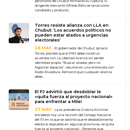
peronismo de Chubut formalizó su ruptura. El
dirigente mercantil Alfredo Béliz se lanzó como
candidato y producto...
Torres resiste alianza con LLA en
Chubut: ‘Los acuerdos políticos no
pueden estar atados a urgencias
electorales’
28 MAY
- El gobernador de Chubut, Ignacio
Torres, planteó que el PRO debe construir
acuerdos con La Libertad Avanza sin perder
identidad propia. “Buscar aliados, pero no
fagocitar espacios”, resumió en una entrevista con
Radio Rivadavia. Remarcó que cualquier alianza
debe...
El PJ advirtió que desdoblar le
«quita fuerza al proyecto nacional»
para enfrentar a Milei
27 MAY
- La ex presidenta Cristina Kirchner
encabezó hoy una reunión del Consejo Nacional
del PJ en la que se advirtió que el desdoblamiento
electoral dispuesto en algunas provincias «le quita
fuerza al proyecto nacional». «Tenemos que