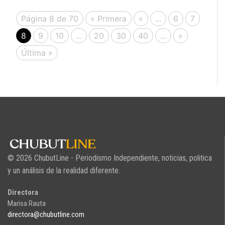
Página 8 de 70
« Primera
«
...
6
7
8
9
10
...
20
30
40
...
»
Última »
© 2026 ChubutLine - Periodismo Independiente, noticias, politica
y un análisis de la realidad diferente.
Directora
Marisa Rauta
directora@chubutline.com