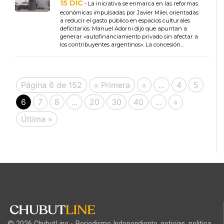
15 DIC
- La iniciativa se enmarca en las reformas
económicas impulsadas por Javier Milei, orientadas
a reducir el gasto público en espacios culturales
deficitarios. Manuel Adorni dijo que apuntan a
generar «autofinanciamiento privado sin afectar a
los contribuyentes argentinos». La concesión...
Página 6 de 152
« Primera
«
...
4
5
6
7
8
...
20
30
40
...
»
Última »
© 2026 ChubutLine - Periodismo Independiente, noticias, politica