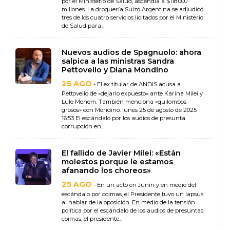
por el Ministerio de Salud, ascendía a $118.000
millones. La droguería Suizo Argentina se adjudicó
tres de los cuatro servicios licitados por el Ministerio
de Salud para...
Nuevos audios de Spagnuolo: ahora
salpica a las ministras Sandra
Pettovello y Diana Mondino
25 AGO
- El ex titular de ANDIS acusa a
Pettovello de «dejarlo expuesto» ante Karina Milei y
Lule Menem. También menciona «quilombos
grosos» con Mondino. lunes 25 de agosto de 2025
16:53 El escándalo por los audios de presunta
corrupción en...
El fallido de Javier Milei: «Están
molestos porque le estamos
afanando los choreos»
25 AGO
- En un acto en Junín y en medio del
escándalo por coimas, el Presidente tuvo un lapsus
al hablar de la oposición. En medio de la tensión
política por el escándalo de los audios de presuntas
coimas, el presidente...