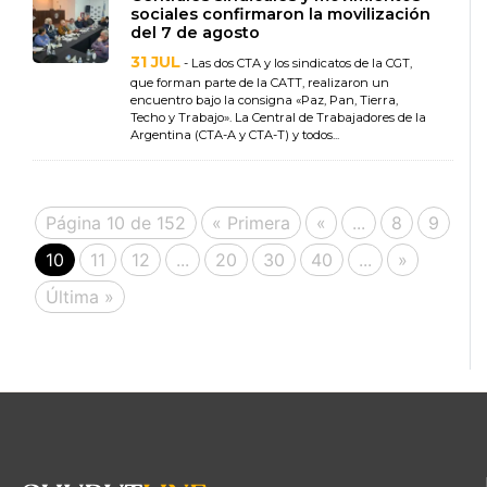
sociales confirmaron la movilización
del 7 de agosto
31 JUL
- Las dos CTA y los sindicatos de la CGT,
que forman parte de la CATT, realizaron un
encuentro bajo la consigna «Paz, Pan, Tierra,
Techo y Trabajo». La Central de Trabajadores de la
Argentina (CTA-A y CTA-T) y todos...
Página 10 de 152
« Primera
«
...
8
9
10
11
12
...
20
30
40
...
»
Última »