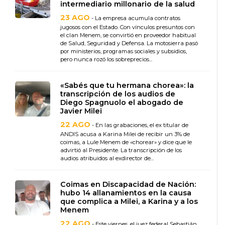
intermediario millonario de la salud
23 AGO
- La empresa acumula contratos
jugosos con el Estado. Con vínculos presuntos con
el clan Menem, se convirtió en proveedor habitual
de Salud, Seguridad y Defensa. La motosierra pasó
por ministerios, programas sociales y subsidios,
pero nunca rozó los sobreprecios...
«Sabés que tu hermana chorea»: la
transcripción de los audios de
Diego Spagnuolo el abogado de
Javier Milei
22 AGO
- En las grabaciones, el ex titular de
ANDIS acusa a Karina Milei de recibir un 3% de
coimas, a Lule Menem de «chorear» y dice que le
advirtió al Presidente. La transcripción de los
audios atribuidos al exdirector de...
Coimas en Discapacidad de Nación:
hubo 14 allanamientos en la causa
que complica a Milei, a Karina y a los
Menem
22 AGO
- Este viernes, el juez federal Sebastián