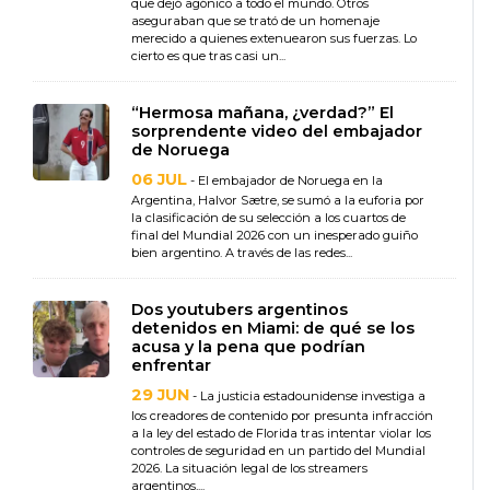
que dejó agónico a todo el mundo. Otros
aseguraban que se trató de un homenaje
merecido a quienes extenuearon sus fuerzas. Lo
cierto es que tras casi un...
“Hermosa mañana, ¿verdad?” El
sorprendente video del embajador
de Noruega
06 JUL
- El embajador de Noruega en la
Argentina, Halvor Sætre, se sumó a la euforia por
la clasificación de su selección a los cuartos de
final del Mundial 2026 con un inesperado guiño
bien argentino. A través de las redes...
Dos youtubers argentinos
detenidos en Miami: de qué se los
acusa y la pena que podrían
enfrentar
29 JUN
- La justicia estadounidense investiga a
los creadores de contenido por presunta infracción
a la ley del estado de Florida tras intentar violar los
controles de seguridad en un partido del Mundial
2026. La situación legal de los streamers
argentinos,...