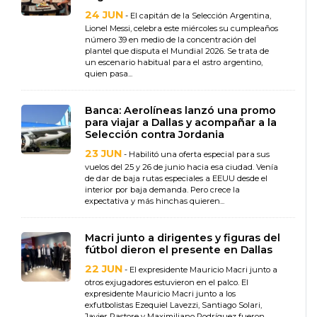
24 JUN
- El capitán de la Selección Argentina,
Lionel Messi, celebra este miércoles su cumpleaños
número 39 en medio de la concentración del
plantel que disputa el Mundial 2026. Se trata de
un escenario habitual para el astro argentino,
quien pasa...
Banca: Aerolíneas lanzó una promo
para viajar a Dallas y acompañar a la
Selección contra Jordania
23 JUN
- Habilitó una oferta especial para sus
vuelos del 25 y 26 de junio hacia esa ciudad. Venía
de dar de baja rutas especiales a EEUU desde el
interior por baja demanda. Pero crece la
expectativa y más hinchas quieren...
Macri junto a dirigentes y figuras del
fútbol dieron el presente en Dallas
22 JUN
- El expresidente Mauricio Macri junto a
otros exjugadores estuvieron en el palco. El
expresidente Mauricio Macri junto a los
exfutbolistas Ezequiel Lavezzi, Santiago Solari,
Javier Pastore y Maximiliano Rodríguez fueron