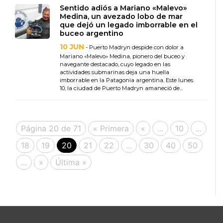
Sentido adiós a Mariano «Malevo»
Medina, un avezado lobo de mar
que dejó un legado imborrable en el
buceo argentino
10 JUN
- Puerto Madryn despide con dolor a
Mariano «Malevo» Medina, pionero del buceo y
navegante destacado, cuyo legado en las
actividades submarinas deja una huella
imborrable en la Patagonia argentina. Este lunes
10, la ciudad de Puerto Madryn amaneció de...
Página 20 de 71
« Primera
«
...
10
...
18
19
20
21
22
...
30
40
50
...
»
Última »