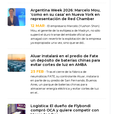
Argentina Week 2026: Marcelo Mou,
‘como en su casa’ en Nueva York en
representación de Red Chamber
12 MAR
- El empresario Marcelo (Yushon Shon)
Mou, el gerente de la exAlpesca de Madryn, no sólo
superó el duro transe del embate oficial que
amagaó con revertirle la explotación de la empresa
ya expropiada una vez, sino que se dió...
Aluar instalará en el predio de Fate
un depósito de baterías chinas para
evitar cortes de luz en AMBA
25 FEB
- Tras el cierre de la fábrica de
neumáticos FATE, su controlante Aluar, instalará
en parte de su predio de San Fernando, Buenos
Aires, un parque de baterías chinas para
almacenar energía eléctrica y evitar cortes de luz
en el...
Logística: El dueño de Flybondi
compró OCA y quiere competir con