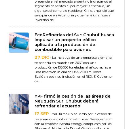
presencia en el mercado argentino ingresando al
segmento de ventas al por mayor”. Cencosud, un
gigante del comercio nacido en Chile, anunció que
se expande en Argentina y que hará una nueva
inversión de...
EcoRefinerías del Sur: Chubut busca
impulsar un proyecto eólico
aplicado a la producción de
combustible para aviones
27 DIC
- La inciativa de una empresa alemana
se pondría en marcha en 2030 con una
producción de 100.000 toneladas al año, gracias a
una inversión inicial de U$S 2.500 millones.
Evalúan pedir su inclusión en el RIGI. El Gobierno
de...
YPF firmó la cesión de las áreas de
Neuquén Sur: Chubut deberá
refrendar el acuerdo
17 SEP
- YPF firmó un acuerdo por la cesión de
las áreas que conforman el cluster Neuquén Sur
con la empresa Bentia Energy, compuesto por los
Bloques Al Norte de la Dorsal, Octógono Fiscal y