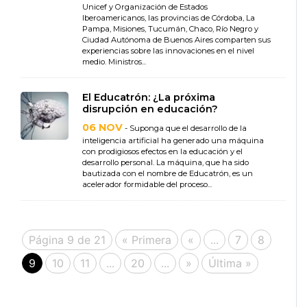
Unicef y Organización de Estados
Iberoamericanos, las provincias de Córdoba, La
Pampa, Misiones, Tucumán, Chaco, Río Negro y
Ciudad Autónoma de Buenos Aires comparten sus
experiencias sobre las innovaciones en el nivel
medio. Ministros...
El Educatrón: ¿La próxima
disrupción en educación?
06 NOV
- Suponga que el desarrollo de la
inteligencia artificial ha generado una máquina
con prodigiosos efectos en la educación y el
desarrollo personal. La máquina, que ha sido
bautizada con el nombre de Educatrón, es un
acelerador formidable del proceso...
Página 9 de 21
« Primera
«
...
7
8
9
10
11
...
20
...
»
Última »