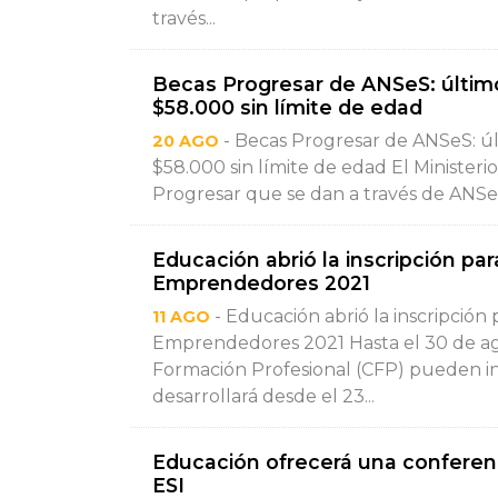
través...
Becas Progresar de ANSeS: último
$58.000 sin límite de edad
- Becas Progresar de ANSeS: úl
20 AGO
$58.000 sin límite de edad El Ministeri
Progresar que se dan a través de ANSeS
Educación abrió la inscripción pa
Emprendedores 2021
- Educación abrió la inscripción
11 AGO
Emprendedores 2021 Hasta el 30 de ago
Formación Profesional (CFP) pueden ins
desarrollará desde el 23...
Educación ofrecerá una conferencia
ESI