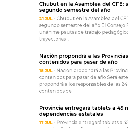
Chubut en la Asamblea del CFE: se
segundo semestre del año
- Chubut en la Asamblea del CFE: 
21 JUL
segundo semestre del año El Consejo 
unánime pautas de trabajo pedagógico, 
trayectorias....
Nación propondrá a las Provincia
contenidos para pasar de año
- Nación propondrá a las Provin
18 JUL
contenidos para pasar de año Será este
propondrá a los responsables de las 24 
contenidos de...
Provincia entregará tablets a 45 
dependencias estatales
- Provincia entregará tablets a 
17 JUL