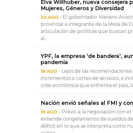
Elva Willhuber, nueva consejera p
Mujeres, Géneros y Diversidad
- El gobernador Mariano Arcioni
20 AGO
provincial e integrante de la Mesa de E
articulación de políticas que buscan pre
al...
YPF, la empresa ‘de bandera’, a
pandemia
- Lejos de las recomendaciones ‘
19 AGO
incrementos o cortes de servicios, e in
crisis económica que enfrenta el país, l
Nación envió señales al FMI y co
- Previo a la negociación con e
19 AGO
extiende congelamiento de sueldos de 
déficit en lo que se interpreta como nuev