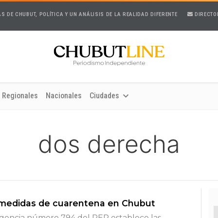
AS DE CHUBUT, POLÍTICA Y UN ANÁLISIS DE LA REALIDAD DIFERENTE
DIRECTO
Regionales
Nacionales
Ciudades
dos derecha
 medidas de cuarentena en Chubut
rgencia número 794 del PEP establece las