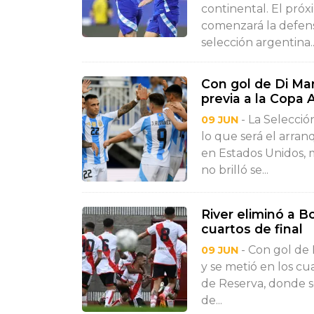
continental. El próx
comenzará la defens
selección argentina..
Con gol de Di Mar
previa a la Copa
- La Selecció
09 JUN
lo que será el arra
en Estados Unidos, m
no brilló se...
River eliminó a B
cuartos de final
- Con gol de 
09 JUN
y se metió en los cu
de Reserva, donde s
de...