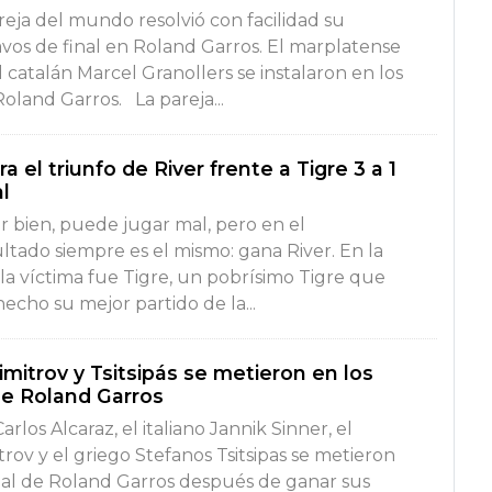
reja del mundo resolvió con facilidad su
os de final en Roland Garros. El marplatense
l catalán Marcel Granollers se instalaron en los
Roland Garros. La pareja...
 el triunfo de River frente a Tigre 3 a 1
l
 bien, puede jugar mal, pero en el
tado siempre es el mismo: gana River. En la
a víctima fue Tigre, un pobrísimo Tigre que
cho su mejor partido de la...
Dimitrov y Tsitsipás se metieron en los
de Roland Garros
arlos Alcaraz, el italiano Jannik Sinner, el
rov y el griego Stefanos Tsitsipas se metieron
inal de Roland Garros después de ganar sus