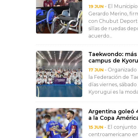
- El Municipi
19 JUN
Gerardo Merino, fir
con Chubut Deportes
sillas de ruedas dep
acuerdo...
Taekwondo: más d
campus de Kyoru
- Organizado
17 JUN
la Federación de Tae
días viernes, sábad
Kyorugui es la moda
Argentina goleó 4
a la Copa Améric
- El conjunto 
15 JUN
centroamericano en 