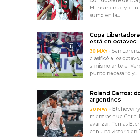
Con doblete de Borj
Monumental y, con 1
sumó en la...
Copa Libertadore
está en octavos
- San Lorenzo
30 MAY
clasificó a los octa
si mismo ante el Ver
punto necesario y...
Roland Garros: do
argentinos
- Etcheverry
28 MAY
mientras que Coria,
avanzar. Tomás Etch
con una victoria en 