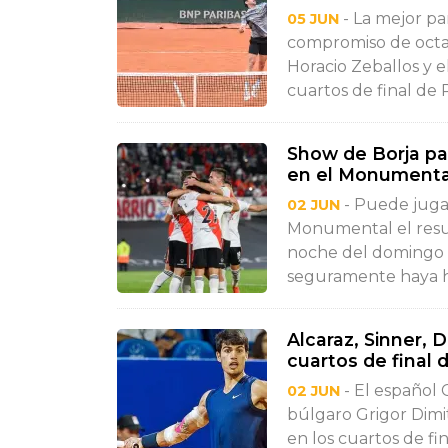
- La mejor pa
05 JUN
compromiso de octav
Horacio Zeballos y e
cuartos de final de 
Show de Borja para
en el Monumenta
- Puede jugar
02 JUN
Monumental el resul
noche del domingo l
seguramente haya he
Alcaraz, Sinner, 
cuartos de final 
- El español C
02 JUN
búlgaro Grigor Dimit
en los cuartos de f