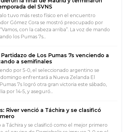
ieron la final de Madrid y terminaron
temporada del SVNS
alo tuvo más resto físico en el encuentro
enador Gómez Cora se mostró preocupado por
 “Vamos, con la cabeza arriba”. La voz de mando
ando los Pumas 7s...
 Partidazo de Los Pumas 7s venciendo a
ficando a semifinales
diendo por 5-0, el seleccionado argentino se
l domingo enfrentará a Nueva Zelanda El
Pumas 7s logró otra gran victoria este sábado,
ia por 14-5, y aseguró...
: River venció a Táchira y se clasificó
imero
ó a Táchira y se clasificó como el mejor primero