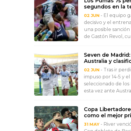
Los Pumas 7s perd
segundos en la 
- El equipo g
02 JUN
decisivo y el entr
una posible sanción
de Gastón Revol, cu
Seven de Madrid:
Australia y clasi
- Tras ir per
02 JUN
impuso por 14-5 y e
seleccionado de los 
esta vez ante Austral
Copa Libertadores
como el mejor pr
- River venci
31 MAY