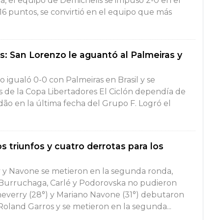
a, el equipo de Demichelis se impuso 2-0 en el
6 puntos, se convirtió en el equipo que más
s: San Lorenzo le aguantó al Palmeiras y
 igualó 0-0 con Palmeiras en Brasil y se
vos de la Copa Libertadores El Ciclón dependía de
dão en la última fecha del Grupo F. Logró el
s triunfos y cuatro derrotas para los
 y Navone se metieron en la segunda ronda,
 Burruchaga, Carlé y Podorovska no pudieron
everry (28°) y Mariano Navone (31°) debutaron
Roland Garros y se metieron en la segunda...