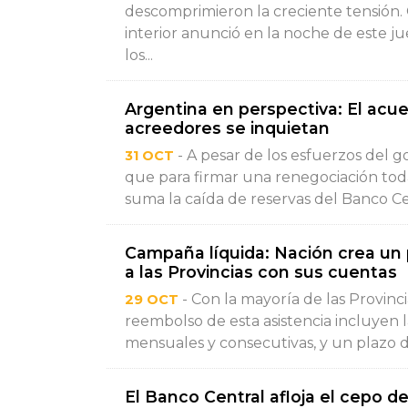
descomprimieron la creciente tensión.
interior anunció en la noche de este j
los...
Argentina en perspectiva: El acue
acreedores se inquietan
- A pesar de los esfuerzos del g
31 OCT
que para firmar una renegociación toda
suma la caída de reservas del Banco Cen
Campaña líquida: Nación crea un
a las Provincias con sus cuentas
- Con la mayoría de las Provincia
29 OCT
reembolso de esta asistencia incluyen l
mensuales y consecutivas, y un plazo de
El Banco Central afloja el cepo de