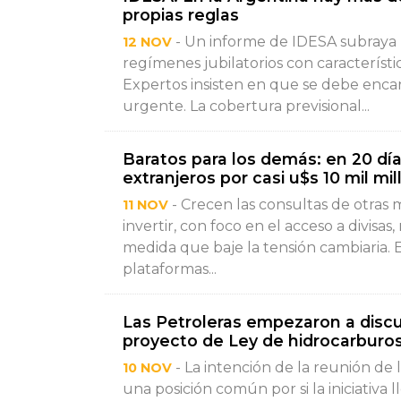
propias reglas
- Un informe de IDESA subraya l
12 NOV
regímenes jubilatorios con característi
Expertos insisten en que se debe enca
urgente. La cobertura previsional...
Baratos para los demás: en 20 dí
extranjeros por casi u$s 10 mil mi
- Crecen las consultas de otras 
11 NOV
invertir, con foco en el acceso a divisa
medida que baje la tensión cambiaria. 
plataformas...
Las Petroleras empezaron a discu
proyecto de Ley de hidrocarburo
- La intención de la reunión de
10 NOV
una posición común por si la iniciativa 