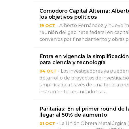
Comodoro Capital Alterna: Alberto
los objetivos políticos
- Alberto Fernández y nueve min
19 OCT
reunión del gabinete federal en capital
convenios por financiamiento y obras por
Entra en vigencia la simplificaci
para ciencia y tecnología
- Los investigadores ya pueden 
04 OCT
desarrollo de proyectos de investigaci
simplificada a través de una tarjeta pr
instrumento, anunciado tras...
Paritarias: En el primer round de l
llegar al 50% de aumento
- La Unión Obrera Metalúrgica (
01 OCT