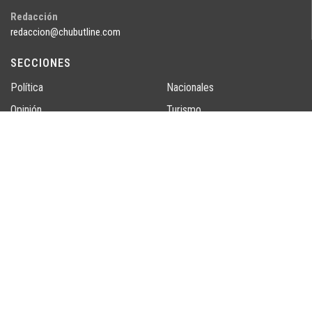
Redacción
redaccion@chubutline.com
SECCIONES
Política
Nacionales
Opinión
Turismo
Economía
Cultura
Sociedad
Judiciales
Regionales
Legislativas
Un producto de GuruMedia SAS
SEGUINOS