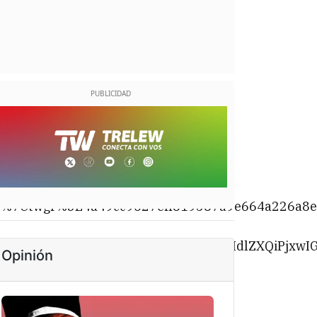
%7Ctwgr%5E4a49cc9627eff819387a9e664a226a8e
b2NrcXVvdGUgY2xhc3M9InR3aXR0ZXItdHdlZXQiP
Opinión