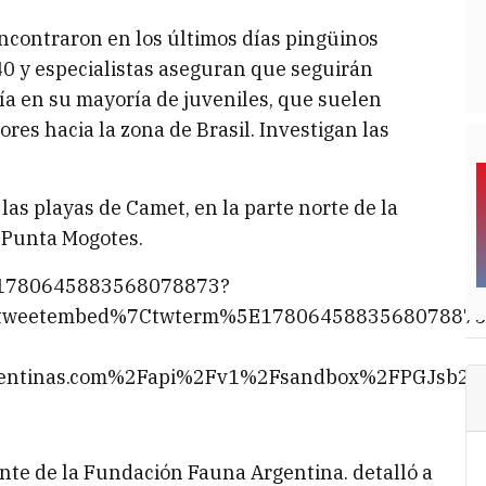
encontraron en los últimos días pingüinos
40 y especialistas aseguran que seguirán
ía en su mayoría de juveniles, que suelen
res hacia la zona de Brasil. Investigan las
as playas de Camet, en la parte norte de la
n Punta Mogotes.
us/1780645883568078873?
Etweetembed%7Ctwterm%5E1780645883568078873
rgentinas.com%2Fapi%2Fv1%2Fsandbox%2FPGJs
ante de la Fundación Fauna Argentina. detalló a