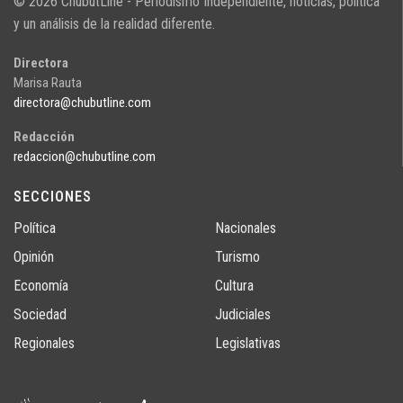
© 2026 ChubutLine - Periodismo Independiente, noticias, politica
y un análisis de la realidad diferente.
Directora
Marisa Rauta
directora@chubutline.com
Redacción
redaccion@chubutline.com
SECCIONES
Política
Nacionales
Opinión
Turismo
Economía
Cultura
Sociedad
Judiciales
Regionales
Legislativas