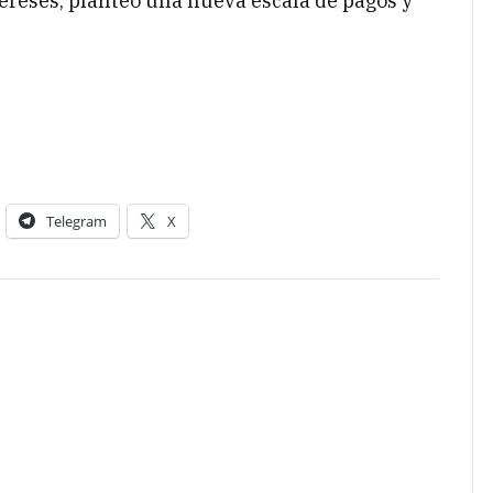
tereses, planteó una nueva escala de pagos y
Telegram
X