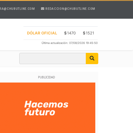
RA@CHUBUTLINE.COM
REDACCION@CHUBUTLINE.COM
DÓLAR OFICIAL
$
1470
$
1521
Última actualización: 07/08/2026 19:45:50