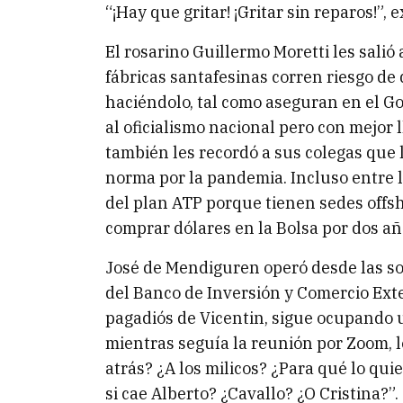
“¡Hay que gritar! ¡Gritar sin reparos!”, e
El rosarino Guillermo Moretti les salió
fábricas santafesinas corren riesgo de
haciéndolo, tal como aseguran en el G
al oficialismo nacional pero con mejor 
también les recordó a sus colegas que l
norma por la pandemia. Incluso entre l
del plan ATP porque tienen sedes offsh
comprar dólares en la Bolsa por dos añ
José de Mendiguren operó desde las s
del Banco de Inversión y Comercio Exter
pagadiós de Vicentin, sigue ocupando u
mientras seguía la reunión por Zoom, le
atrás? ¿A los milicos? ¿Para qué lo qu
si cae Alberto? ¿Cavallo? ¿O Cristina?”.