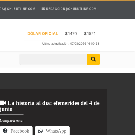
RA@CHUBUTLINE.COM
REDACCION@CHUBUTLINE.COM
DÓLAR OFICIAL
$
1470
$
1521
Última actualización: 07/08/2026 16:00:53
La historia al día: efemérides del 4 de
junio
Comparte esto:
Facebook
WhatsApp