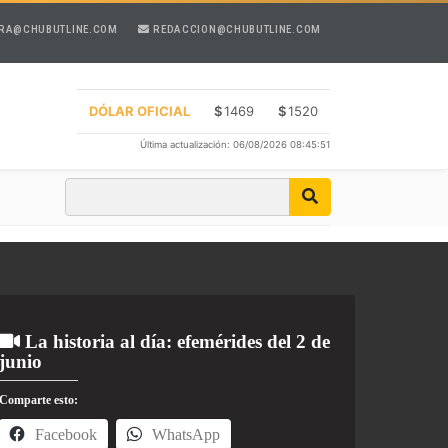
RA@CHUBUTLINE.COM
REDACCION@CHUBUTLINE.COM
DÓLAR OFICIAL
$
1469
$
1520
Última actualización: 06/08/2026 08:45:51
La historia al día: efemérides del 2 de
junio
Comparte esto:
Facebook
WhatsApp