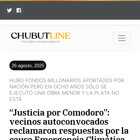
26 agosto, 2025
HUBO FONDOS MILLONARIOS APORTADOS POR
NACIÓN PERO EN OCHO AÑOS SÓLO SE
EJECUTÓ UNA OBRA MENOR Y LA PLATA NO
ESTÁ
“Justicia por Comodoro”:
vecinos autoconvocados
reclamaron respuestas por la
causa Emergencia Climática