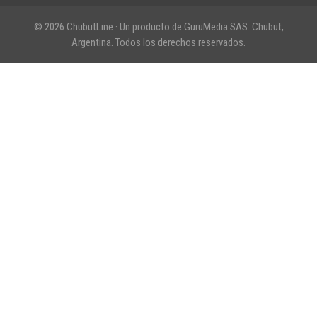
© 2026 ChubutLine · Un producto de GuruMedia SAS. Chubut,
Argentina. Todos los derechos reservados.