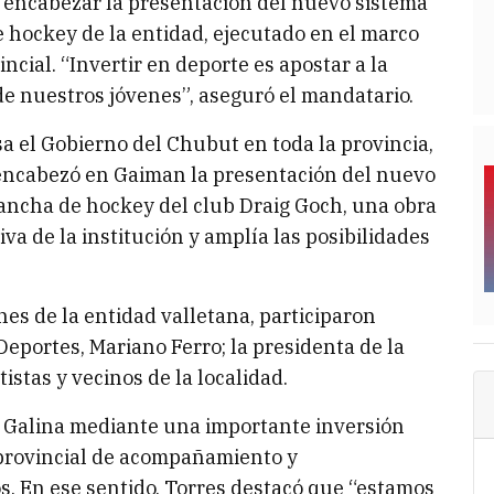
 al encabezar la presentación del nuevo sistema
e hockey de la entidad, ejecutado en el marco
ncial. “Invertir en deporte es apostar a la
 de nuestros jóvenes”, aseguró el mandatario.
a el Gobierno del Chubut en toda la provincia,
 encabezó en Gaiman la presentación del nuevo
cancha de hockey del club Draig Goch, una obra
iva de la institución y amplía las posibilidades
ones de la entidad valletana, participaron
eportes, Mariano Ferro; la presidenta de la
istas y vecinos de la localidad.
an Galina mediante una importante inversión
a provincial de acompañamiento y
os. En ese sentido, Torres destacó que “estamos