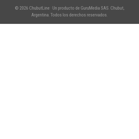
© 2026 ChubutLine · Un producto de GuruMedia SAS. Chubut,
Argentina. Todos los derechos reservados.