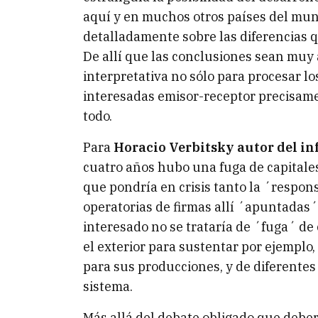
aquí y en muchos otros países del mund
detalladamente sobre las diferencias q
De allí que las conclusiones sean muy
interpretativa no sólo para procesar los
interesadas emisor-receptor precisame
todo.
Para
Horacio Verbitsky autor del in
cuatro años hubo una fuga de capitales
que pondría en crisis tanto la ´respon
operatorias de firmas allí ´apuntadas´
interesado no se trataría de ´fuga´ de 
el exterior para sustentar por ejemplo
para sus producciones, y de diferentes
sistema.
Más allá del debate obligado que deber