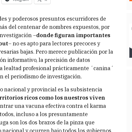
des y poderosos presuntos escurridores de
más del centenar de nombres expuestos, por
investigación –
donde figuran importantes
but
– no es apto para lectores precoces y
arias bajas. Pero merece publicación por la
ón informativo, la precisión de datos
la lealtad profesional prácticamente ´canina´
on el periodismo de investigación.
nacional y provincial es la subsistencia
rritorios ricos como los nuestros viven
ontrar una vacuna efectiva contra el karma
 a todos, incluso a los presuntamente
ga son los dos brazos de la pinza que
o nacional y ocurren bajo todos los gobiernos,