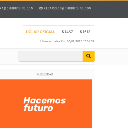
RA@CHUBUTLINE.COM
REDACCION@CHUBUTLINE.COM
DÓLAR OFICIAL
$
1467
$
1518
Última actualización: 06/08/2026 12:01:09