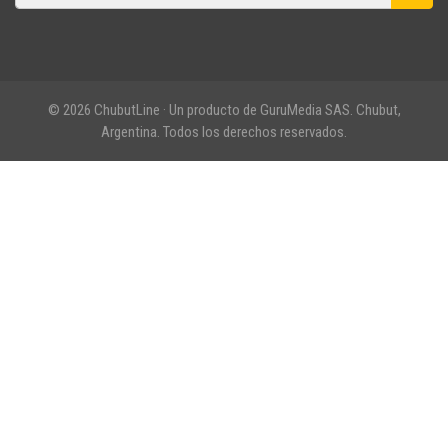
© 2026 ChubutLine · Un producto de GuruMedia SAS. Chubut,
Argentina. Todos los derechos reservados.