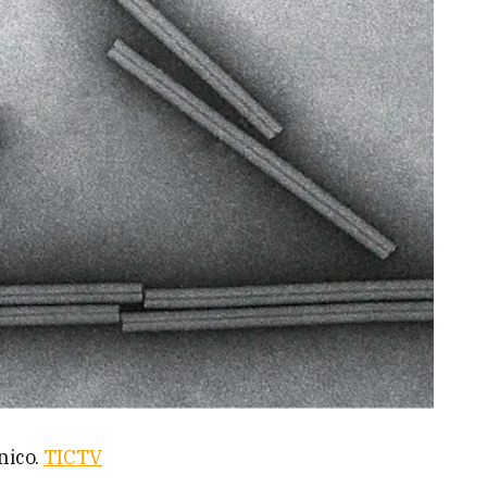
nico.
TICTV