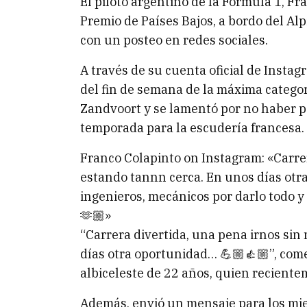
El piloto argentino de la Fórmula 1, Fr
Premio de Países Bajos, a bordo del Alp
con un posteo en redes sociales.
A través de su cuenta oficial de Instag
del fin de semana de la máxima categor
Zandvoort y se lamentó por no haber p
temporada para la escudería francesa.
Franco Colapinto on Instagram: «Carre
estando tannn cerca. En unos días otr
ingenieros, mecánicos por darlo todo y 
🫶🏼»
“Carrera divertida, una pena irnos si
días otra oportunidad… 💪🏼👍🏼”, come
albiceleste de 22 años, quien reciente
Además, envió un mensaje para los mie