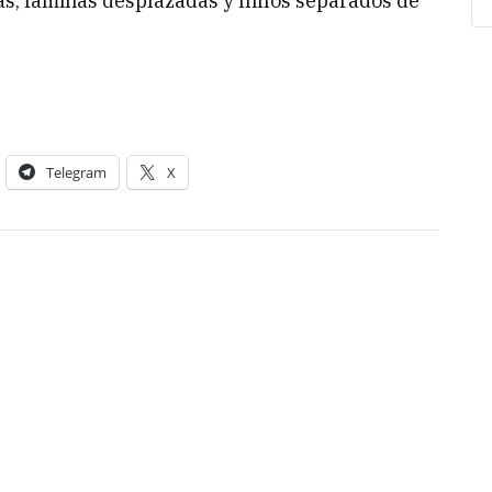
s, familias desplazadas y niños separados de
Telegram
X