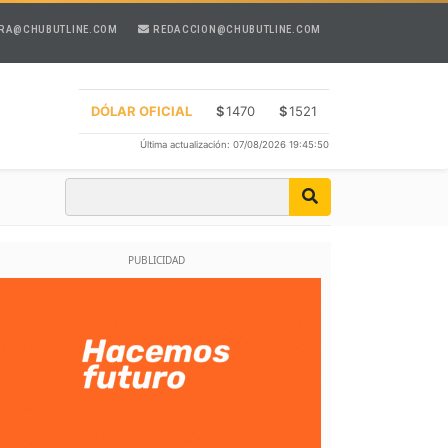
RA@CHUBUTLINE.COM
REDACCION@CHUBUTLINE.COM
DÓLAR OFICIAL
$
1470
$
1521
Última actualización: 07/08/2026 19:45:50