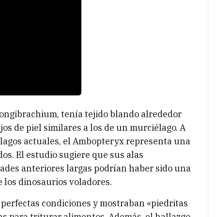
ngibrachium, tenía tejido blando alrededor
jos de piel similares a los de un murciélago. A
iélagos actuales, el Ambopteryx representa una
os. El estudio sugiere que sus alas
des anteriores largas podrían haber sido una
 los dinosaurios voladores.
 perfectas condiciones y mostraban «piedritas
as para triturar alimentos. Además, el hallazgo